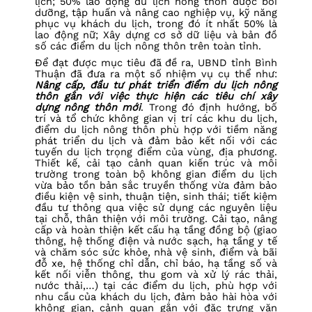
lịch; 50% lao động du lịch nông thôn được bồi
dưỡng, tập huấn và nâng cao nghiệp vụ, kỹ năng
phục vụ khách du lịch, trong đó ít nhất 50% là
lao động nữ; Xây dựng cơ sở dữ liệu và bản đồ
số các điểm du lịch nông thôn trên toàn tỉnh.
Để đạt được mục tiêu đã đề ra, UBND tỉnh Bình
Thuận đã đưa ra một số nhiệm vụ cụ thể như:
Nâng cấp, đầu tư phát triển điểm du lịch nông
thôn gắn với việc thực hiện các tiêu chí xây
dựng nông thôn mới
. Trong đó định hướng, bố
trí và tổ chức không gian vị trí các khu du lịch,
điểm du lịch nông thôn phù hợp với tiềm năng
phát triển du lịch và đảm bảo kết nối với các
tuyến du lịch trọng điểm của vùng, địa phương.
Thiết kế, cải tạo cảnh quan kiến trúc và môi
trường trong toàn bộ không gian điểm du lịch
vừa bảo tồn bản sắc truyền thống vừa đảm bảo
điều kiện vệ sinh, thuận tiện, sinh thái; tiết kiệm
đầu tư thông qua việc sử dụng các nguyên liệu
tại chỗ, thân thiện với môi trường. Cải tạo, nâng
cấp và hoàn thiện kết cấu hạ tầng đồng bộ (giao
thông, hệ thống điện và nước sạch, hạ tầng y tế
và chăm sóc sức khỏe, nhà vệ sinh, điểm và bãi
đỗ xe, hệ thống chỉ dẫn, chỉ báo, hạ tầng số và
kết nối viễn thông, thu gom và xử lý rác thải,
nước thải,…) tại các điểm du lịch, phù hợp với
nhu cầu của khách du lịch, đảm bảo hài hòa với
không gian, cảnh quan gắn với đặc trưng văn