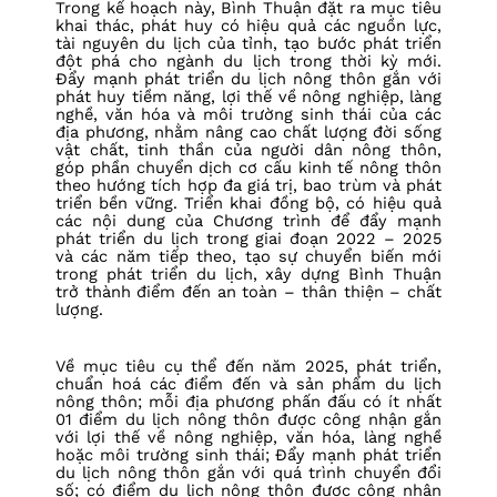
Trong kế hoạch này, Bình Thuận đặt ra mục tiêu
khai thác, phát huy có hiệu quả các nguồn lực,
tài nguyên du lịch của tỉnh, tạo bước phát triển
đột phá cho ngành du lịch trong thời kỳ mới.
Đẩy mạnh phát triển du lịch nông thôn gắn với
phát huy tiềm năng, lợi thế về nông nghiệp, làng
nghề, văn hóa và môi trường sinh thái của các
địa phương, nhằm nâng cao chất lượng đời sống
vật chất, tinh thần của người dân nông thôn,
góp phần chuyển dịch cơ cấu kinh tế nông thôn
theo hướng tích hợp đa giá trị, bao trùm và phát
triển bền vững. Triển khai đồng bộ, có hiệu quả
các nội dung của Chương trình để đẩy mạnh
phát triển du lịch trong giai đoạn 2022 – 2025
và các năm tiếp theo, tạo sự chuyển biến mới
trong phát triển du lịch, xây dựng Bình Thuận
trở thành điểm đến an toàn – thân thiện – chất
lượng.
Về mục tiêu cụ thể đến năm 2025, phát triển,
chuẩn hoá các điểm đến và sản phẩm du lịch
nông thôn; mỗi địa phương phấn đấu có ít nhất
01 điểm du lịch nông thôn được công nhận gắn
với lợi thế về nông nghiệp, văn hóa, làng nghề
hoặc môi trường sinh thái; Đẩy mạnh phát triển
du lịch nông thôn gắn với quá trình chuyển đổi
số; có điểm du lịch nông thôn được công nhận