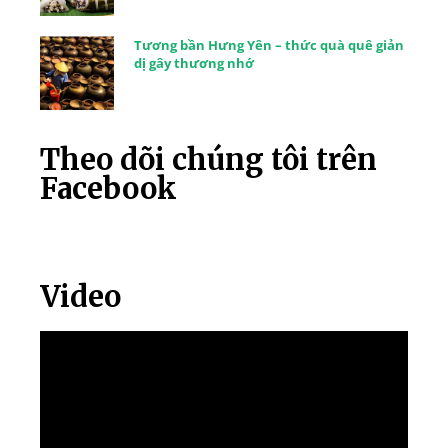
Tương bần Hưng Yên – thức quà quê giản
dị gây thương nhớ
Theo dõi chúng tôi trên
Facebook
Video