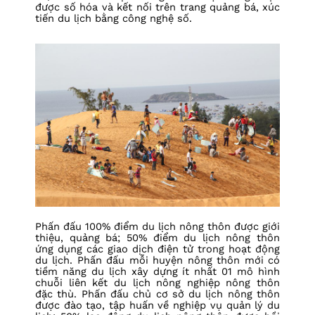
được số hóa và kết nối trên trang quảng bá, xúc
tiến du lịch bằng công nghệ số.
Phấn đấu 100% điểm du lịch nông thôn được giới
thiệu, quảng bá; 50% điểm du lịch nông thôn
ứng dụng các giao dịch điện tử trong hoạt động
du lịch. Phấn đấu mỗi huyện nông thôn mới có
tiềm năng du lịch xây dựng ít nhất 01 mô hình
chuỗi liên kết du lịch nông nghiệp nông thôn
đặc thù. Phấn đấu chủ cơ sở du lịch nông thôn
được đào tạo, tập huấn về nghiệp vụ quản lý du