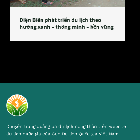
Làng làm bánh tẻ Phú Nhi – nơi lan
tỏa đặc sản xứ Đoài
Chuyên trang quảng bá du lịch nông thôn trên website
du lịch quốc gia của Cục Du lịch Quốc gia Việt Nam