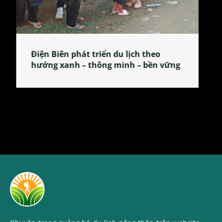
Làng làm bánh tẻ Phú Nhi – nơi lan
tỏa đặc sản xứ Đoài