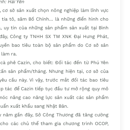
nh: Hải Yến
, cơ sở sản xuất chọn nông nghiệp làm lĩnh vực
á tía tô, sâm Bố Chính… là những điển hình cho
a, uy tín của những sản phẩm sản xuất tại Bình
 đây, Công ty TNHH SX TM XNK Đại Hưng Phát,
uyền bao tiêu toàn bộ sản phẩm do Cơ sở sản
 làm ra.
cà phê Cazin, cho biết: Đối tác đến từ Phú Yên
tấn sản phẩm/tháng. Nhưng hiện tại, cơ sở của
êu cầu này. Vì vậy, trước mắt đối tác bao tiêu
ợp tác để Cazin tiếp tục đầu tư mở rộng quy mô
 móc nâng cao năng lực sản xuất các sản phẩm
uẩn xuất khẩu sang Nhật Bản.
y năm gần đây, Sở Công Thương đã tăng cường
cho các chủ thể tham gia chương trình OCOP,