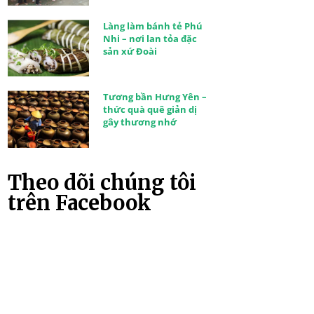
Làng làm bánh tẻ Phú
Nhi – nơi lan tỏa đặc
sản xứ Đoài
Tương bần Hưng Yên –
thức quà quê giản dị
gây thương nhớ
Theo dõi chúng tôi
trên Facebook