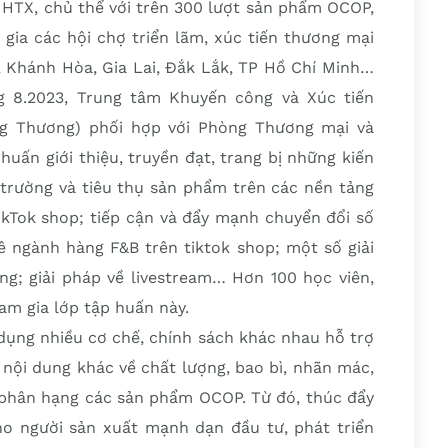
, HTX, chủ thể với trên 300 lượt sản phẩm OCOP,
gia các hội chợ triển lãm, xúc tiến thương mại
, Khánh Hòa, Gia Lai, Đắk Lắk, TP Hồ Chí Minh…
g 8.2023, Trung tâm Khuyến công và Xúc tiến
g Thương) phối hợp với Phòng Thương mại và
uấn giới thiệu, truyền đạt, trang bị những kiến
ị trường và tiêu thụ sản phẩm trên các nền tảng
Tok shop; tiếp cận và đẩy mạnh chuyển đổi số
ê ngành hàng F&B trên tiktok shop; một số giải
ng; giải pháp về livestream… Hơn 100 học viên,
ham gia lớp tập huấn này.
dụng nhiều cơ chế, chính sách khác nhau hỗ trợ
nội dung khác về chất lượng, bao bì, nhãn mác,
 phân hạng các sản phẩm OCOP. Từ đó, thúc đẩy
cho người sản xuất mạnh dạn đầu tư, phát triển