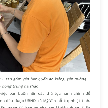
P 3 sao gồm yến baby, yến ăn kiêng, yến đường
n đông trùng hạ thảo
 việc bán buôn nên các thủ tục hành chính để
h đều được UBND xã Mỹ Yên hỗ trợ nhiệt tình.
hất lượng SP bán ra cho người tiêu dùng. Điều