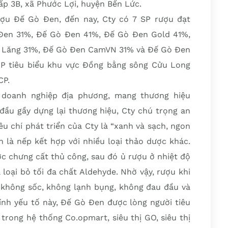
 ấp 3B, xã Phước Lợi, huyện Bến Lức.
ợu Đế Gò Đen, đến nay, Cty có 7 SP rượu đạt
en 31%, Đế Gò Đen 41%, Đế Gò Đen Gold 41%,
 Lăng 31%, Đế Gò Đen CamVN 31% và Đế Gò Đen
P tiêu biểu khu vực Đồng bằng sông Cửu Long
CP.
doanh nghiệp địa phương, mang thương hiệu
đầu gầy dựng lại thương hiệu, Cty chú trọng an
u chí phát triển của Cty là “xanh và sạch, ngon
n là nếp kết hợp với nhiều loại thảo dược khác.
ợc chưng cất thủ công, sau đó ủ rượu ở nhiệt độ
 loại bỏ tối đa chất Aldehyde. Nhờ vậy, rượu khi
không sốc, không lạnh bụng, không đau đầu và
ính yếu tố này, Đế Gò Đen được lòng người tiêu
 trong hệ thống Co.opmart, siêu thị GO, siêu thị