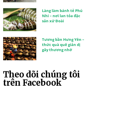
Làng làm bánh tẻ Phú
Nhi – nơi lan tỏa đặc
sản xứ Đoài
Tương bần Hưng Yên –
thức quà quê giản dị
gây thương nhớ
Theo dõi chúng tôi
trên Facebook