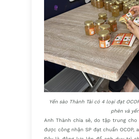
Yến sào Thành Tài có 4 loại đạt OCO
phèn và yế
Anh Thành chia sẻ, do tập trung cho
được công nhận SP đạt chuẩn OCOP, an
Đây là động lực lớn để anh duy trì c