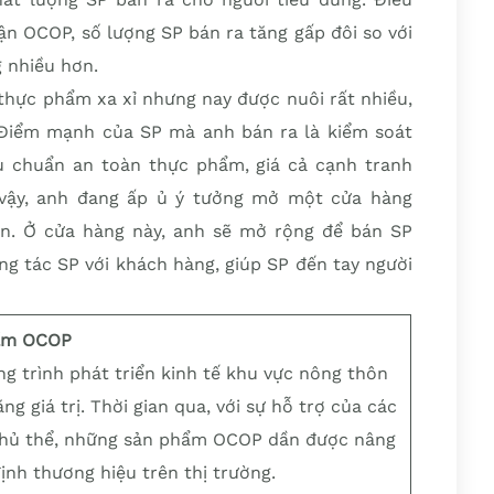
ận OCOP, số lượng SP bán ra tăng gấp đôi so với
g nhiều hơn.
 thực phẩm xa xỉ nhưng nay được nuôi rất nhiều,
Điểm mạnh của SP mà anh bán ra là kiểm soát
u chuẩn an toàn thực phẩm, giá cả cạnh tranh
ì vậy, anh đang ấp ủ ý tưởng mở một cửa hàng
ến. Ở cửa hàng này, anh sẽ mở rộng để bán SP
g tác SP với khách hàng, giúp SP đến tay người
hẩm OCOP
 trình phát triển kinh tế khu vực nông thôn
ng giá trị. Thời gian qua, với sự hỗ trợ của các
 chủ thể, những sản phẩm OCOP dần được nâng
ịnh thương hiệu trên thị trường.