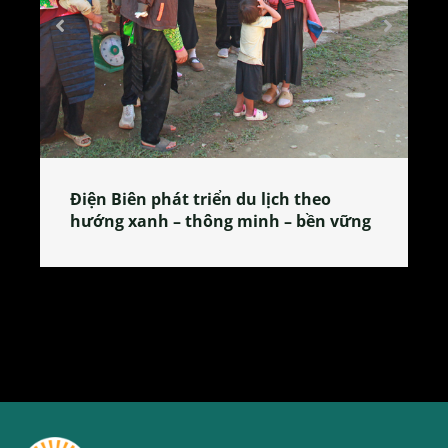
Làng làm bánh tẻ Phú Nhi – nơi lan
ững
tỏa đặc sản xứ Đoài