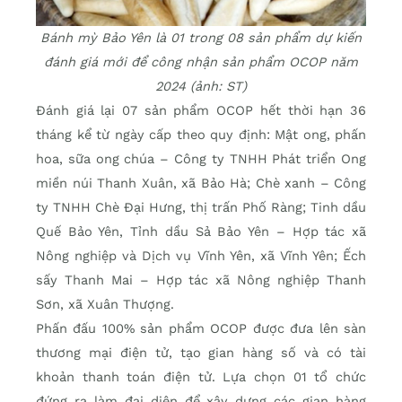
Bánh mỳ Bảo Yên là 01 trong 08 sản phẩm dự kiến
đánh giá mới để công nhận sản phẩm OCOP năm
2024 (ảnh: ST)
Đánh giá lại 07 sản phẩm OCOP hết thời hạn 36
tháng kể từ ngày cấp theo quy định: Mật ong, phấn
hoa, sữa ong chúa – Công ty TNHH Phát triển Ong
miền núi Thanh Xuân, xã Bảo Hà; Chè xanh – Công
ty TNHH Chè Đại Hưng, thị trấn Phố Ràng; Tinh dầu
Quế Bảo Yên, Tỉnh dầu Sả Bảo Yên – Hợp tác xã
Nông nghiệp và Dịch vụ Vĩnh Yên, xã Vĩnh Yên; Ếch
sấy Thanh Mai – Hợp tác xã Nông nghiệp Thanh
Sơn, xã Xuân Thượng.
Phấn đấu 100% sản phẩm OCOP được đưa lên sàn
thương mại điện tử, tạo gian hàng số và có tài
khoản thanh toán điện tử. Lựa chọn 01 tổ chức
đứng ra làm đại diện để xây dựng các gian hàng