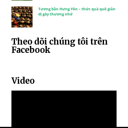
Tương bần Hưng Yên – thức quà quê giản
dị gây thương nhớ
Theo dõi chúng tôi trên
Facebook
Video