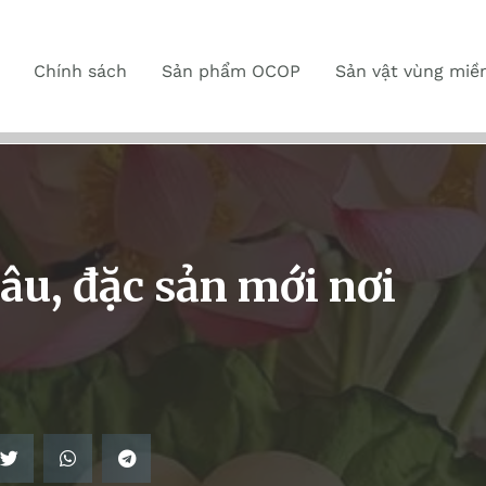
Chính sách
Sản phẩm OCOP
Sản vật vùng miề
u, đặc sản mới nơi