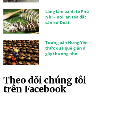
Làng làm bánh tẻ Phú
Nhi – nơi lan tỏa đặc
sản xứ Đoài
Tương bần Hưng Yên –
thức quà quê giản dị
gây thương nhớ
Theo dõi chúng tôi
trên Facebook