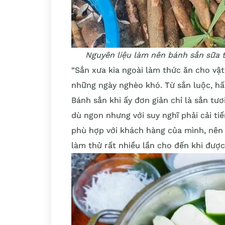
Nguyên liệu làm nên bánh sắn sữa 
“Sắn xưa kia ngoài làm thức ăn cho vậ
những ngày nghèo khó. Từ sắn luộc, h
Bánh sắn khi ấy đơn giản chỉ là sắn tư
dù ngon nhưng với suy nghĩ phải cải t
phù hợp với khách hàng của mình, nên 
làm thử rất nhiều lần cho đến khi được