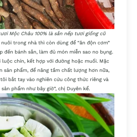
tươi Mộc Châu 100% là sắn nếp tươi giống cũ
t nuôi trong nhà thì còn dùng để “ăn độn cơm”
ấp đến bánh sắn, làm đủ món miễn sao no bụng.
ơi luộc chín, kết hợp với đường hoặc muối. Mặc
iến sản phẩm, để nâng tầm chất lượng hơn nữa,
tôi bắt tay vào nghiên cứu công thức riêng và
 sản phẩm như bây giờ”, chị Duyên kể.