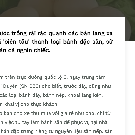
được trồng rải rác quanh các bản làng xa
'biến tấu' thành loại bánh đặc sản, sử
án cả nghìn chiếc.
m trên trục đường quốc lộ 6, ngay trung tâm
i Duyên (SN1986) cho biết, trước đây, cũng như
ác loại bánh dày, bánh nếp, khoai lang kén,
n khai vị cho thực khách.
p bán cho xe thu mua với giá rẻ như cho, chỉ từ
ến việc tự tay làm bánh sắn để phục vụ tại nhà
hấn đặc trưng riêng từ nguyên liệu sắn nếp, sắn