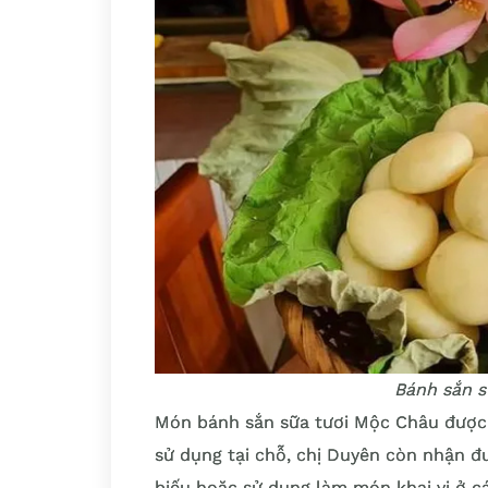
Bánh sắn s
Món bánh sắn sữa tươi Mộc Châu được 
sử dụng tại chỗ, chị Duyên còn nhận 
biếu hoặc sử dụng làm món khai vị ở c