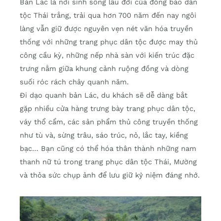
Bản Lác là nơi sinh sống lâu đời của đồng bào dân
tộc Thái trắng, trải qua hơn 700 năm đến nay ngôi
làng vẫn giữ được nguyên vẹn nét văn hóa truyền
thống với những trang phục dân tộc được may thủ
công cầu kỳ, những nếp nhà sàn với kiến trúc đặc
trưng nằm giữa khung cảnh ruộng đồng và dòng
suối róc rách chảy quanh năm.
Đi dạo quanh bản Lác, du khách sẽ dễ dàng bắt
gặp nhiều cửa hàng trưng bày trang phục dân tộc,
váy thổ cẩm, các sản phẩm thủ công truyền thống
như tù và, sừng trâu, sáo trúc, nỏ, lắc tay, kiềng
bạc… Bạn cũng có thể hóa thân thành những nam
thanh nữ tú trong trang phục dân tộc Thái, Mường
và thỏa sức chụp ảnh để lưu giữ kỷ niệm đáng nhớ.