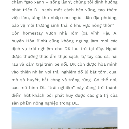
châm “gạo xanh – sống lành”, chúng tôi định hướng
phát triển DL xanh một cách bền vững, tạo thêm
việc làm, tăng thu nhập cho người dân địa phương,
bảo vệ môi trường sinh thái ở khu vực nông thôn”.
Còn homestay Vườn nhà Tôm (xã Vĩnh Hậu A,
huyện Hòa Bình) cũng không ngừng làm mới các
dịch vụ trải nghiệm cho DK lưu trú tại đây. Ngoài
được thưởng thức ẩm thực sạch, tự tay câu cá, hái
rau và cắm trại trên bè nổi, DK còn được hòa mình
vào thiên nhiên với trải nghiệm đổ lú bắt tôm, cua,
mò sò huyết, bắt còng và trồng rừng. Có thể nói,
các mô hình DL “trải nghiệm” này đang trở thành
điểm hút khách bởi phát huy được các giá trị của
sản phẩm nông nghiệp trong DL.