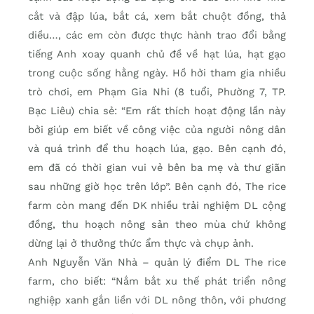
cắt và đập lúa, bắt cá, xem bắt chuột đồng, thả
diều…, các em còn được thực hành trao đổi bằng
tiếng Anh xoay quanh chủ đề về hạt lúa, hạt gạo
trong cuộc sống hằng ngày. Hồ hởi tham gia nhiều
trò chơi, em Phạm Gia Nhi (8 tuổi, Phường 7, TP.
Bạc Liêu) chia sẻ: “Em rất thích hoạt động lần này
bởi giúp em biết về công việc của người nông dân
và quá trình để thu hoạch lúa, gạo. Bên cạnh đó,
em đã có thời gian vui vẻ bên ba mẹ và thư giãn
sau những giờ học trên lớp”. Bên cạnh đó, The rice
farm còn mang đến DK nhiều trải nghiệm DL cộng
đồng, thu hoạch nông sản theo mùa chứ không
dừng lại ở thưởng thức ẩm thực và chụp ảnh.
Anh Nguyễn Văn Nhà – quản lý điểm DL The rice
farm, cho biết: “Nắm bắt xu thế phát triển nông
nghiệp xanh gắn liền với DL nông thôn, với phương