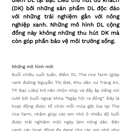
điểm DL tại Bạc Liêu thu hút du khách
(DK) bởi những sản phẩm DL độc đáo
với những trải nghiệm gắn với nông
nghiệp xanh. Những mô hình DL cộng
đồng này không những thu hút DK mà
còn góp phần bảo vệ môi trường sống.
Những mô hình mới
Buổi chiều cuối tuần, điểm DL The rice farm (giáp
ranh đường Nguyễn Thị Đẹt, Khu dân cư Tràng An,
TP. Bạc Liêu) trở nên nhộn nhịp và đầy ắp tiếng nói
cười bởi buổi ngoại khóa “Ngày hội ra đồng”. Đây là
hoạt động được tổ chức mỗi mùa gặt lúa tại The
rice farm, nhằm giúp các em nhỏ ở nhiều độ tuổi
được trải nghiệm một ngày làm nông dân. Bên
cạnh các hoạt động đa dạng cho các em nhỏ như