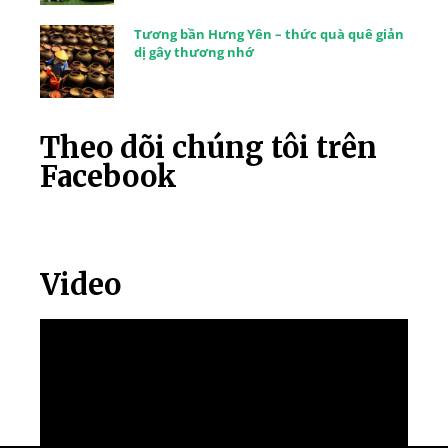
Tương bần Hưng Yên – thức quà quê giản
dị gây thương nhớ
Theo dõi chúng tôi trên
Facebook
Video