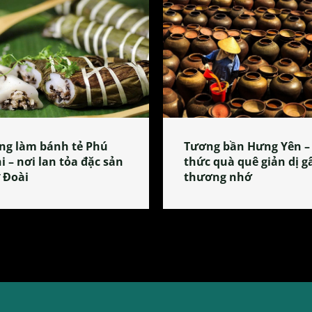
ng làm bánh tẻ Phú
Tương bần Hưng Yên –
i – nơi lan tỏa đặc sản
thức quà quê giản dị g
 Đoài
thương nhớ