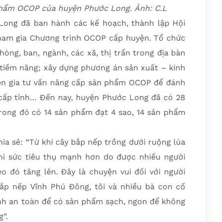
hẩm OCOP của huyện Phước Long. Ảnh: C.L
Long đã ban hành các kế hoạch, thành lập Hội
ham gia Chương trình OCOP cấp huyện. Tổ chức
òng, ban, ngành, các xã, thị trấn trong địa bàn
iềm năng; xây dựng phương án sản xuất – kinh
ên gia tư vấn nâng cấp sản phẩm OCOP để đánh
cấp tỉnh… Đến nay, huyện Phước Long đã có 28
trong đó có 14 sản phẩm đạt 4 sao, 14 sản phẩm
ia sẻ: “Từ khi cây bắp nếp trồng dưới ruộng lúa
ì sức tiêu thụ mạnh hơn do được nhiều người
o đó tăng lên. Đây là chuyện vui đối với người
ắp nếp Vĩnh Phú Đông, tôi và nhiều bà con cố
nh an toàn để có sản phẩm sạch, ngon để không
g”.