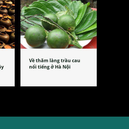
Về thăm làng trầu cau
ây
nổi tiếng ở Hà Nội