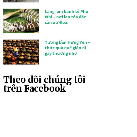
Làng làm bánh tẻ Phú
Nhi – nơi lan tỏa đặc
sản xứ Đoài
Tương bần Hưng Yên –
thức quà quê giản dị
gây thương nhớ
Theo dõi chúng tôi
trên Facebook