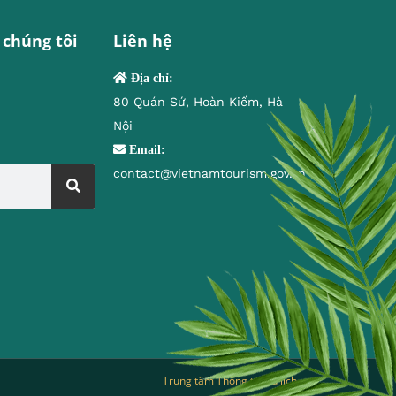
 chúng tôi
Liên hệ
Địa chỉ:
80 Quán Sứ, Hoàn Kiếm, Hà
Nội
Email:
contact@vietnamtourism.gov.vn
Trung tâm Thông tin du lịch