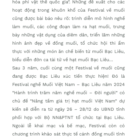
hóa phi vật thể quốc gia”. Những đề xuất cho các
hoạt động trong khuôn khổ của Festival về muối
cũng được bài báo nêu rõ: trình diễn mô hình nghề
làm muối, các công đoạn làm ra hạt muối, trưng
bày những vật dụng của diêm dân, triển lãm những
hình ảnh đẹp về đồng muối, tổ chức hội thi ẩm
thực với những món ăn chế biến từ muối Bạc Liêu,
biểu diễn đờn ca tài tử về hạt muối Bạc Liêu…
Sau 3 năm, cuối cùng một Festival về muối cũng
đang được Bạc Liêu xúc tiến thực hiện! Đó là
Festival nghề Muối Việt Nam – Bạc Liêu năm 2024
“Hành trình trăm năm nghề muối – Đời người” có
chủ đề “Nâng tầm giá trị hạt muối Việt Nam” dự
kiến sẽ diễn ra từ ngày 26 – 28/12 do UBND tỉnh
phối hợp với Bộ NN&PTNT tổ chức tại Bạc Liêu.
Ngoài lễ khai mạc và bế mạc, Festival còn có
chương trình khảo sát thực tế cánh đồng muối tỉnh