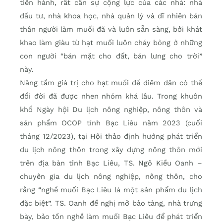
tiến hành, rất cần sự cộng lực của các nhà: nhà
đầu tư, nhà khoa học, nhà quản lý và dĩ nhiên bản
thân người làm muối đã và luôn sẵn sàng, bởi khát
khao làm giàu từ hạt muối luôn cháy bỏng ở những
con người “bán mặt cho đất, bán lưng cho trời”
này.
Nâng tầm giá trị cho hạt muối để diêm dân có thể
đổi đời đã được nhen nhóm khá lâu. Trong khuôn
khổ Ngày hội Du lịch nông nghiệp, nông thôn và
sản phẩm OCOP tỉnh Bạc Liêu năm 2023 (cuối
tháng 12/2023), tại Hội thảo định hướng phát triển
du lịch nông thôn trong xây dựng nông thôn mới
trên địa bàn tỉnh Bạc Liêu, TS. Ngô Kiều Oanh –
chuyên gia du lịch nông nghiệp, nông thôn, cho
rằng “nghề muối Bạc Liêu là một sản phẩm du lịch
đặc biệt”. TS. Oanh đề nghị mở bảo tàng, nhà trưng
bày, bảo tồn nghề làm muối Bạc Liêu để phát triển