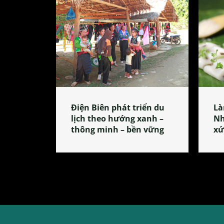
Điện Biên phát triển du
Là
lịch theo hướng xanh –
Nh
thông minh – bền vững
xứ