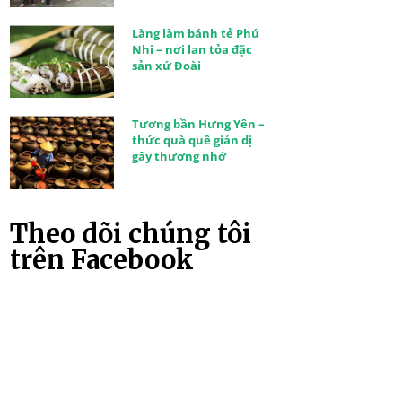
Làng làm bánh tẻ Phú
Nhi – nơi lan tỏa đặc
sản xứ Đoài
Tương bần Hưng Yên –
thức quà quê giản dị
gây thương nhớ
Theo dõi chúng tôi
trên Facebook