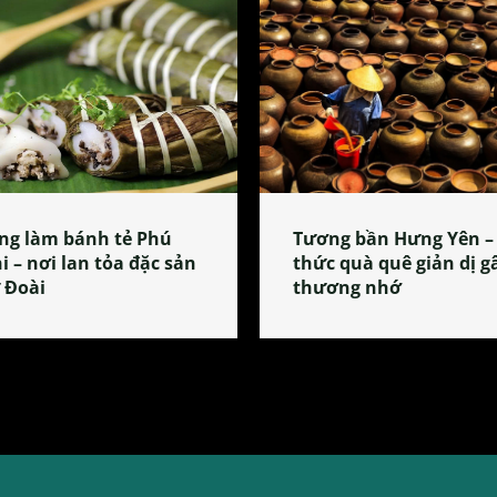
ng làm bánh tẻ Phú
Tương bần Hưng Yên –
i – nơi lan tỏa đặc sản
thức quà quê giản dị g
 Đoài
thương nhớ