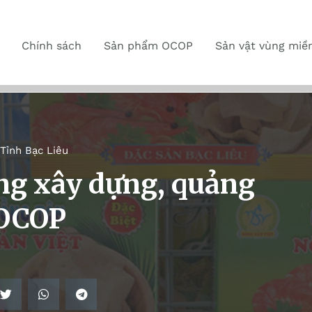
Chính sách
Sản phẩm OCOP
Sản vật vùng miề
Tỉnh Bạc Liêu
ọng xây dựng, quảng
 OCOP