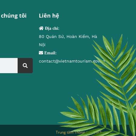
 chúng tôi
Liên hệ
Địa chỉ:
80 Quán Sứ, Hoàn Kiếm, Hà
Nội
Email:
contact@vietnamtourism.gov.vn
Trung tâm Thông tin du lịch