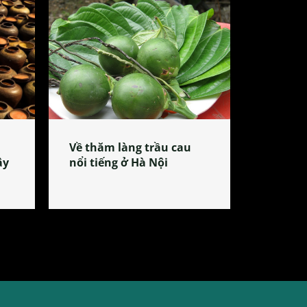
Về thăm làng trầu cau
ây
nổi tiếng ở Hà Nội