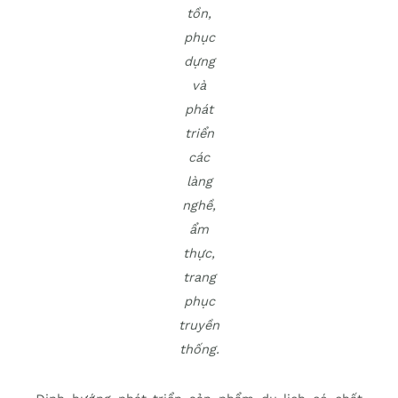
tồn,
phục
dựng
và
phát
triển
các
làng
nghề,
ẩm
thực,
trang
phục
truyền
thống.