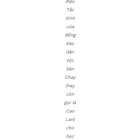
điệu
Tắc
Xình
của
đồng
bào
dân
tộc
Sán
Chay
(hay
còn
gọi là
Cao
Lan)
cho
học