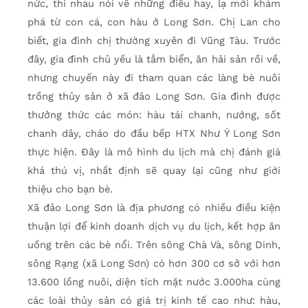
nức, thi nhau nói về những điều hay, lạ mới khám
phá từ con cá, con hàu ở Long Sơn. Chị Lan cho
biết, gia đình chị thường xuyên đi Vũng Tàu. Trước
đây, gia đình chủ yếu là tắm biển, ăn hải sản rồi về,
nhưng chuyến này đi tham quan các làng bè nuôi
trồng thủy sản ở xã đảo Long Sơn. Gia đình được
thưởng thức các món: hàu tái chanh, nướng, sốt
chanh dây, cháo do đầu bếp HTX Như Ý Long Sơn
thực hiện. Đây là mô hình du lịch mà chị đánh giá
khá thú vị, nhất định sẽ quay lại cũng như giới
thiệu cho bạn bè.
Xã đảo Long Sơn là địa phương có nhiều điều kiện
thuận lợi để kinh doanh dịch vụ du lịch, kết hợp ăn
uống trên các bè nổi. Trên sông Chà Và, sông Dinh,
sông Rạng (xã Long Sơn) có hơn 300 cơ sở với hơn
13.600 lồng nuôi, diện tích mặt nước 3.000ha cùng
các loài thủy sản có giá trị kinh tế cao như: hàu,