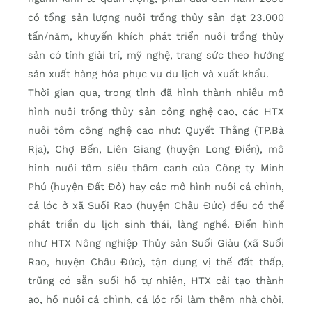
có tổng sản lượng nuôi trồng thủy sản đạt 23.000
tấn/năm, khuyến khích phát triển nuôi trồng thủy
sản có tính giải trí, mỹ nghệ, trang sức theo hướng
sản xuất hàng hóa phục vụ du lịch và xuất khẩu.
Thời gian qua, trong tỉnh đã hình thành nhiều mô
hình nuôi trồng thủy sản công nghệ cao, các HTX
nuôi tôm công nghệ cao như: Quyết Thắng (TP.Bà
Rịa), Chợ Bến, Liên Giang (huyện Long Điền), mô
hình nuôi tôm siêu thâm canh của Công ty Minh
Phú (huyện Đất Đỏ) hay các mô hình nuôi cá chình,
cá lóc ở xã Suối Rao (huyện Châu Đức) đều có thể
phát triển du lịch sinh thái, làng nghề. Điển hình
như HTX Nông nghiệp Thủy sản Suối Giàu (xã Suối
Rao, huyện Châu Đức), tận dụng vị thế đất thấp,
trũng có sẵn suối hồ tự nhiên, HTX cải tạo thành
ao, hồ nuôi cá chình, cá lóc rồi làm thêm nhà chòi,