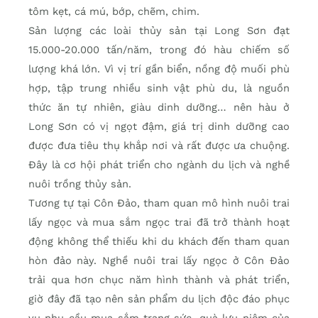
tôm kẹt, cá mú, bớp, chẽm, chim.
Sản lượng các loài thủy sản tại Long Sơn đạt
15.000-20.000 tấn/năm, trong đó hàu chiếm số
lượng khá lớn. Vì vị trí gần biển, nồng độ muối phù
hợp, tập trung nhiều sinh vật phù du, là nguồn
thức ăn tự nhiên, giàu dinh dưỡng… nên hàu ở
Long Sơn có vị ngọt đậm, giá trị dinh dưỡng cao
được đưa tiêu thụ khắp nơi và rất được ưa chuộng.
Đây là cơ hội phát triển cho ngành du lịch và nghề
nuôi trồng thủy sản.
Tương tự tại Côn Đảo, tham quan mô hình nuôi trai
lấy ngọc và mua sắm ngọc trai đã trở thành hoạt
động không thể thiếu khi du khách đến tham quan
hòn đảo này. Nghề nuôi trai lấy ngọc ở Côn Đảo
trải qua hơn chục năm hình thành và phát triển,
giờ đây đã tạo nên sản phẩm du lịch độc đáo phục
vụ nhu cầu mua sắm trang sức, quà lưu niệm của