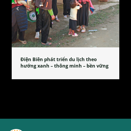
o
Làng làm bánh tẻ Phú Nhi – nơi lan
n vững
tỏa đặc sản xứ Đoài