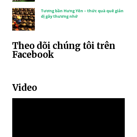
Tương bần Hưng Yên – thức quà quê giản
dị gây thương nhớ
Theo dõi chúng tôi trên
Facebook
Video