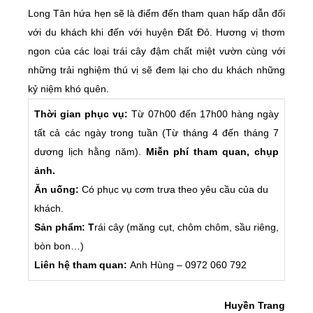
Long Tân hứa hẹn sẽ là điểm đến tham quan hấp dẫn đối
với du khách khi đến với huyện Đất Đỏ. Hương vị thơm
ngon của các loại trái cây đậm chất miệt vườn cùng với
những trải nghiệm thú vị sẽ đem lại cho du khách những
kỷ niệm khó quên.
Thời gian phục vụ:
Từ 07h00 đến 17h00 hàng ngày
tất cả các ngày trong tuần (Từ tháng 4 đến tháng 7
dương lịch hằng năm).
Miễn phí tham quan, chụp
ảnh.
Ăn uống:
Có phục vụ cơm trưa theo yêu cầu của du
khách.
Sản phẩm: T
rái cây (măng cụt, chôm chôm, sầu riêng,
bòn bon…)
Liên hệ tham quan:
Anh Hùng – 0972 060 792
Huyền Trang