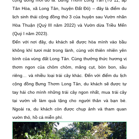
Tân Hòa, xã Long Tân, huyện Đất Đỏ) – đây là điểm du
lịch sinh thái cộng đồng thứ 3 của huyện sau Vườn nhãn
Hòa Thuận (Quý III năm 2022) và Vườn dừa Triều Mến
(Quý I năm 2023).
Đến với nơi đây, du khách sẽ được hòa mình vào bầu
không khí tươi mát trong lành, cùng với thiên nhiên yên
bình của vùng đất Long Tân. Cùng thưởng thức hương vị
thơm ngon của chôm chôm, măng cụt, bòn bon, sầu
riêng… và nhiều loại trái cây khác. Đến với điểm du lịch
cộng đồng Bưng Thơm Long Tân, du khách sẽ được tự
tay hái cho mình những trái cây ngon nhất, mua trái cây
tại vườn về làm quà tặng cho người thân và bạn bè.
Ngoài ra, du khách còn được chụp ảnh và tham quan
vườn thỏ, hồ cá miễn phí.