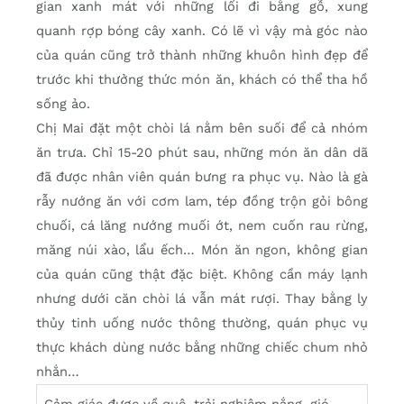
gian xanh mát với những lối đi bằng gỗ, xung
quanh rợp bóng cây xanh. Có lẽ vì vậy mà góc nào
của quán cũng trở thành những khuôn hình đẹp để
trước khi thưởng thức món ăn, khách có thể tha hồ
sống ảo.
Chị Mai đặt một chòi lá nằm bên suối để cả nhóm
ăn trưa. Chỉ 15-20 phút sau, những món ăn dân dã
đã được nhân viên quán bưng ra phục vụ. Nào là gà
rẫy nướng ăn với cơm lam, tép đồng trộn gỏi bông
chuối, cá lăng nướng muối ớt, nem cuốn rau rừng,
măng núi xào, lẩu ếch… Món ăn ngon, không gian
của quán cũng thật đặc biệt. Không cần máy lạnh
nhưng dưới căn chòi lá vẫn mát rượi. Thay bằng ly
thủy tinh uống nước thông thường, quán phục vụ
thực khách dùng nước bằng những chiếc chum nhỏ
nhắn…