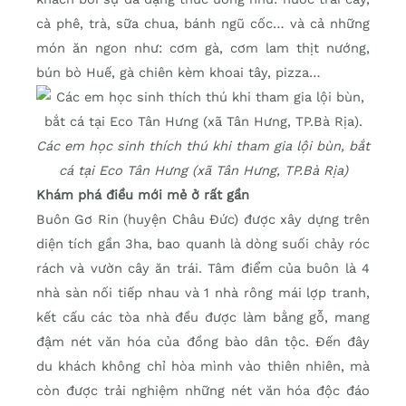
cà phê, trà, sữa chua, bánh ngũ cốc… và cả những
món ăn ngon như: cơm gà, cơm lam thịt nướng,
bún bò Huế, gà chiên kèm khoai tây, pizza…
Các em học sinh thích thú khi tham gia lội bùn, bắt
cá tại Eco Tân Hưng (xã Tân Hưng, TP.Bà Rịa)
Khám phá điều mới mẻ ở rất gần
Buôn Gơ Rin (huyện Châu Đức) được xây dựng trên
diện tích gần 3ha, bao quanh là dòng suối chảy róc
rách và vườn cây ăn trái. Tâm điểm của buôn là 4
nhà sàn nối tiếp nhau và 1 nhà rông mái lợp tranh,
kết cấu các tòa nhà đều được làm bằng gỗ, mang
đậm nét văn hóa của đồng bào dân tộc. Đến đây
du khách không chỉ hòa mình vào thiên nhiên, mà
còn được trải nghiệm những nét văn hóa độc đáo