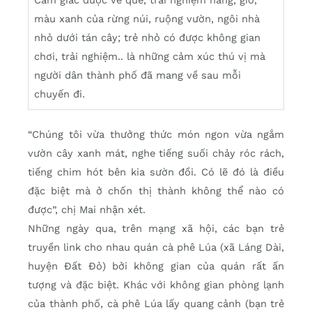
Cảm giác được về quê, trải nghiệm nắng, gió,
màu xanh của rừng núi, ruộng vườn, ngôi nhà
nhỏ dưới tán cây; trẻ nhỏ có được không gian
chơi, trải nghiệm.. là những cảm xúc thú vị mà
người dân thành phố đã mang về sau mỗi
chuyến đi.
“Chúng tôi vừa thưởng thức món ngon vừa ngắm
vườn cây xanh mát, nghe tiếng suối chảy róc rách,
tiếng chim hót bên kia sườn đồi. Có lẽ đó là điều
đặc biệt mà ở chốn thị thành không thể nào có
được”, chị Mai nhận xét.
Những ngày qua, trên mạng xã hội, các bạn trẻ
truyền link cho nhau quán cà phê Lúa (xã Láng Dài,
huyện Đất Đỏ) bởi không gian của quán rất ấn
tượng và đặc biệt. Khác với không gian phòng lạnh
của thành phố, cà phê Lúa lấy quang cảnh (bạn trẻ