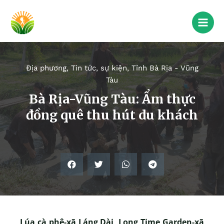
Địa phương
,
Tin tức, sự kiện
,
Tỉnh Bà Rịa - Vũng
Tàu
Bà Rịa-Vũng Tàu: Ẩm thực
đồng quê thu hút du khách
Lúa cà phê-xã Láng Dài, Long Time Garden-xã