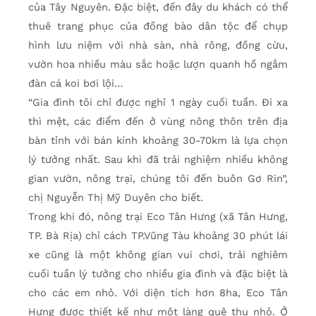
của Tây Nguyên. Đặc biệt, đến đây du khách có thể
thuê trang phục của đồng bào dân tộc để chụp
hình lưu niệm với nhà sàn, nhà rông, đồng cừu,
vườn hoa nhiều màu sắc hoặc lượn quanh hồ ngắm
đàn cá koi bơi lội…
“Gia đình tôi chỉ được nghỉ 1 ngày cuối tuần. Đi xa
thì mệt, các điểm đến ở vùng nông thôn trên địa
bàn tỉnh với bán kính khoảng 30-70km là lựa chọn
lý tưởng nhất. Sau khi đã trải nghiệm nhiều không
gian vườn, nông trại, chúng tôi đến buôn Gơ Rin”,
chị Nguyễn Thị Mỹ Duyên cho biết.
Trong khi đó, nông trại Eco Tân Hưng (xã Tân Hưng,
TP. Bà Rịa) chỉ cách TP.Vũng Tàu khoảng 30 phút lái
xe cũng là một không gian vui chơi, trải nghiêm
cuối tuần lý tưởng cho nhiều gia đình và đặc biệt là
cho các em nhỏ. Với diện tích hơn 8ha, Eco Tân
Hưng được thiết kế như một làng quê thu nhỏ. Ở