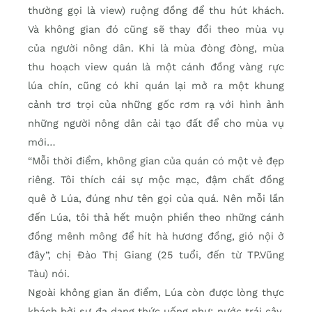
thường gọi là view) ruộng đồng để thu hút khách.
Và không gian đó cũng sẽ thay đổi theo mùa vụ
của người nông dân. Khi là mùa đòng đòng, mùa
thu hoạch view quán là một cánh đồng vàng rực
lúa chín, cũng có khi quán lại mở ra một khung
cảnh trơ trọi của những gốc rơm rạ với hình ảnh
những người nông dân cải tạo đất để cho mùa vụ
mới…
“Mỗi thời điểm, không gian của quán có một vẻ đẹp
riêng. Tôi thích cái sự mộc mạc, đậm chất đồng
quê ở Lúa, đúng như tên gọi của quá. Nên mỗi lần
đến Lúa, tôi thả hết muộn phiền theo những cánh
đồng mênh mông để hít hà hương đồng, gió nội ở
đây”, chị Đào Thị Giang (25 tuổi, đến từ TP.Vũng
Tàu) nói.
Ngoài không gian ăn điểm, Lúa còn được lòng thực
khách bởi sự đa dạng thức uống như: nước trái cây,