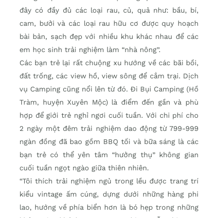
đây có đầy đủ các loại rau, củ, quả như: bầu, bí,
cam, bưởi và các loại rau hữu cơ được quy hoạch
bài bản, sạch đẹp với nhiều khu khác nhau để các
em học sinh trải nghiệm làm “nhà nông”.
Các bạn trẻ lại rất chuộng xu hướng về các bãi bồi,
đất trống, các view hồ, view sông để cắm trại. Dịch
vụ Camping cũng nổi lên từ đó. Đi Bụi Camping (Hồ
Tràm, huyện Xuyên Mộc) là điểm đến gần và phù
hợp để giới trẻ nghỉ ngơi cuối tuần. Với chi phí cho
2 ngày một đêm trải nghiệm dao động từ 799-999
ngàn đồng đã bao gồm BBQ tối và bữa sáng là các
bạn trẻ có thể yên tâm “hưởng thụ” không gian
cuối tuần ngọt ngào giữa thiên nhiên.
“Tôi thích trải nghiệm ngủ trong lều được trang trí
kiểu vintage ấm cúng, dựng dưới những hàng phi
lao, hướng về phía biển hơn là bó hẹp trong những