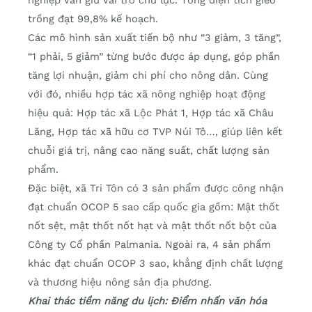
nghiệp vẫn giữ vai trò chủ lực. Tổng diện tích gieo
trồng đạt 99,8% kế hoạch.
Các mô hình sản xuất tiến bộ như “3 giảm, 3 tăng”,
“1 phải, 5 giảm” từng bước được áp dụng, góp phần
tăng lợi nhuận, giảm chi phí cho nông dân. Cùng
với đó, nhiều hợp tác xã nông nghiệp hoạt động
hiệu quả: Hợp tác xã Lộc Phát 1, Hợp tác xã Châu
Lăng, Hợp tác xã hữu cơ TVP Núi Tô…, giúp liên kết
chuỗi giá trị, nâng cao năng suất, chất lượng sản
phẩm.
Đặc biệt, xã Tri Tôn có 3 sản phẩm được công nhận
đạt chuẩn OCOP 5 sao cấp quốc gia gồm: Mật thốt
nốt sệt, mật thốt nốt hạt và mật thốt nốt bột của
Công ty Cổ phần Palmania. Ngoài ra, 4 sản phẩm
khác đạt chuẩn OCOP 3 sao, khẳng định chất lượng
và thương hiệu nông sản địa phương.
Khai thác tiềm năng du lịch: Điểm nhấn văn hóa