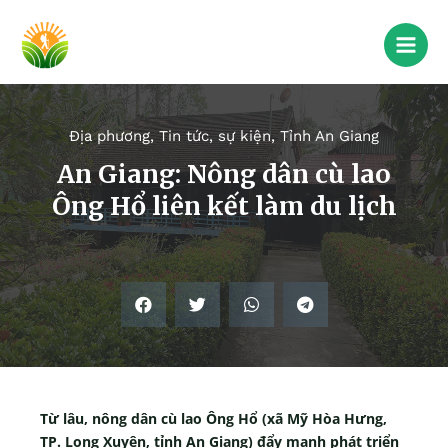
Địa phương
,
Tin tức, sự kiện
,
Tỉnh An Giang
An Giang: Nông dân cù lao
Ông Hổ liên kết làm du lịch
Từ lâu, nông dân cù lao Ông Hổ (xã Mỹ Hòa Hưng,
TP. Long Xuyên, tỉnh An Giang) đẩy mạnh phát triển