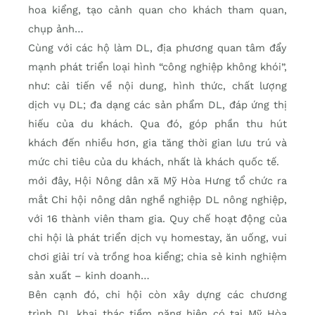
hoa kiểng, tạo cảnh quan cho khách tham quan,
chụp ảnh…
Cùng với các hộ làm DL, địa phương quan tâm đẩy
mạnh phát triển loại hình “công nghiệp không khói”,
như: cải tiến về nội dung, hình thức, chất lượng
dịch vụ DL; đa dạng các sản phẩm DL, đáp ứng thị
hiếu của du khách. Qua đó, góp phần thu hút
khách đến nhiều hơn, gia tăng thời gian lưu trú và
mức chi tiêu của du khách, nhất là khách quốc tế.
mới đây, Hội Nông dân xã Mỹ Hòa Hưng tổ chức ra
mắt Chi hội nông dân nghề nghiệp DL nông nghiệp,
với 16 thành viên tham gia. Quy chế hoạt động của
chi hội là phát triển dịch vụ homestay, ăn uống, vui
chơi giải trí và trồng hoa kiểng; chia sẻ kinh nghiệm
sản xuất – kinh doanh…
Bên cạnh đó, chi hội còn xây dựng các chương
trình DL khai thác tiềm năng hiện có tại Mỹ Hòa