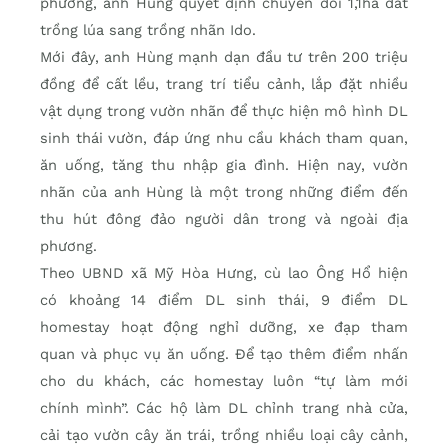
phương, anh Hùng quyết định chuyển đổi 1,1ha đất
trồng lúa sang trồng nhãn Ido.
Mới đây, anh Hùng mạnh dạn đầu tư trên 200 triệu
đồng để cất lều, trang trí tiểu cảnh, lắp đặt nhiều
vật dụng trong vườn nhãn để thực hiện mô hình DL
sinh thái vườn, đáp ứng nhu cầu khách tham quan,
ăn uống, tăng thu nhập gia đình. Hiện nay, vườn
nhãn của anh Hùng là một trong những điểm đến
thu hút đông đảo người dân trong và ngoài địa
phương.
Theo UBND xã Mỹ Hòa Hưng, cù lao Ông Hổ hiện
có khoảng 14 điểm DL sinh thái, 9 điểm DL
homestay hoạt động nghỉ dưỡng, xe đạp tham
quan và phục vụ ăn uống. Để tạo thêm điểm nhấn
cho du khách, các homestay luôn “tự làm mới
chính mình”. Các hộ làm DL chỉnh trang nhà cửa,
cải tạo vườn cây ăn trái, trồng nhiều loại cây cảnh,