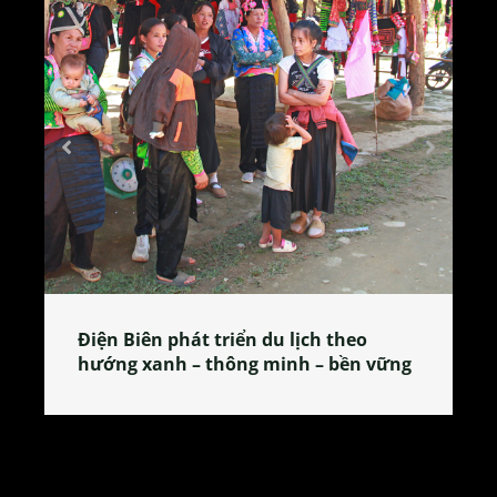
Làng làm bánh tẻ Phú Nhi – nơi lan
 vững
tỏa đặc sản xứ Đoài