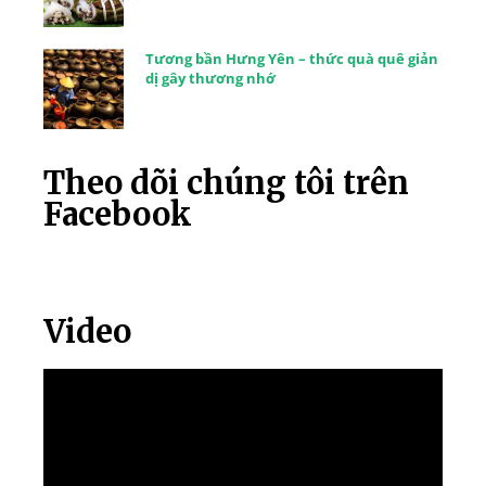
Tương bần Hưng Yên – thức quà quê giản
dị gây thương nhớ
Theo dõi chúng tôi trên
Facebook
Video