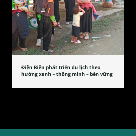
o
Làng làm bánh tẻ Phú Nhi – nơi lan
n vững
tỏa đặc sản xứ Đoài