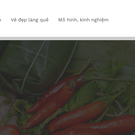
n
Vẻ đẹp làng quê
Mô hình, kinh nghiệm