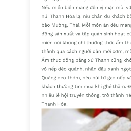
Nếu miền biển mang đến vị mặn mòi vớ
núi Thanh Hóa lại níu chân du khách b
bào Mường, Thái. Mỗi món ăn đều mang
động sản xuất và tập quán sinh hoạt c
miền núi không chỉ thưởng thức ẩm th
thành qua cách người dân mời cơm, mờ
Ẩm thực đồng bằng xứ Thanh cũng khôn
vỏ nếp dẻo quánh, nhân đậu xanh ngọt 
Quảng dẻo thơm, béo bùi từ gạo nếp v
khách thường tìm mua khi ghé thăm. Đặc
nhiều lễ hội truyền thống, trở thành 
Thanh Hóa.