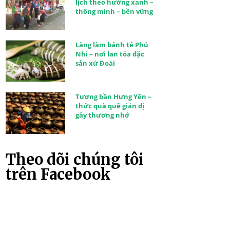
lịch theo hướng xanh –
thông minh – bền vững
Làng làm bánh tẻ Phú
Nhi – nơi lan tỏa đặc
sản xứ Đoài
Tương bần Hưng Yên –
thức quà quê giản dị
gây thương nhớ
Theo dõi chúng tôi
trên Facebook