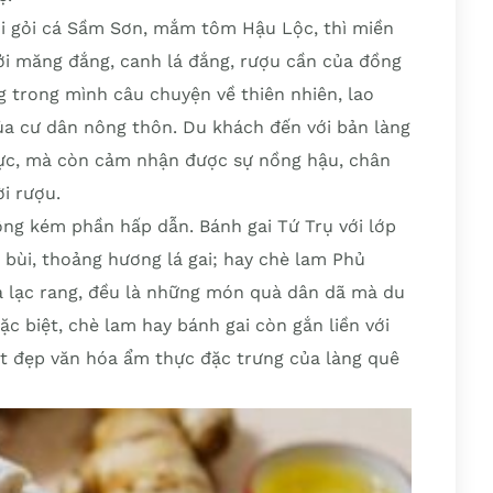
i gỏi cá Sầm Sơn, mắm tôm Hậu Lộc, thì miền
ởi măng đắng, canh lá đắng, rượu cần của đồng
 trong mình câu chuyện về thiên nhiên, lao
ủa cư dân nông thôn. Du khách đến với bản làng
ực, mà còn cảm nhận được sự nồng hậu, chân
i rượu.
g kém phần hấp dẫn. Bánh gai Tứ Trụ với lớp
bùi, thoảng hương lá gai; hay chè lam Phủ
à lạc rang, đều là những món quà dân dã mà du
 biệt, chè lam hay bánh gai còn gắn liền với
nét đẹp văn hóa ẩm thực đặc trưng của làng quê