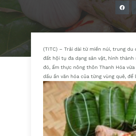
(TITC) – Trải dài từ miền núi, trung d
đất hội tụ đa dạng sản vật, hình thàn
đó, ẩm thực nông thôn Thanh Hóa vừa
dấu ấn văn hóa của từng vùng quê, để l