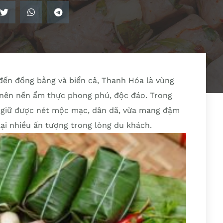
u đến đồng bằng và biển cả, Thanh Hóa là vùng
h nên nền ẩm thực phong phú, độc đáo. Trong
 giữ được nét mộc mạc, dân dã, vừa mang đậm
ại nhiều ấn tượng trong lòng du khách.