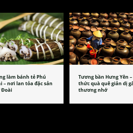
ng làm bánh tẻ Phú
Tương bần Hưng Yên –
i – nơi lan tỏa đặc sản
thức quà quê giản dị g
 Đoài
thương nhớ