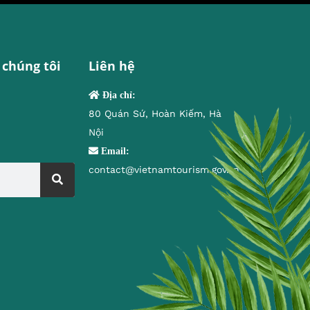
 chúng tôi
Liên hệ
Địa chỉ:
80 Quán Sứ, Hoàn Kiếm, Hà
Nội
Email:
contact@vietnamtourism.gov.vn