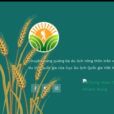
Chuyên trang quảng bá du lịch nông thôn trên 
du lịch quốc gia của Cục Du lịch Quốc gia Việt