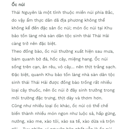
Ốc núi
Thái Nguyên là một tỉnh thuộc miền núi phía Bắc,
do vậy ẩm thực dân dã địa phương không thể
không kể đến đặc sản ốc núi; món ốc núi tại Khu
bảo tồn làng nhà sàn dân tộc sinh thái Thái Hải
càng trở nên đặc biệt.
Theo đồng bào, ốc núi thường xuất hiện sau mưa,
bám quanh bờ đá, hốc cây, miệng hang. Ốc núi
sống trên cạn, ăn rêu, vỏ cây… nên thịt trắng sạch.
Đặc biệt, quanh Khu bảo tồn làng nhà sàn dân tộc
sinh thái Thái Hải được đồng bào trồng rất nhiều
loại cây thuốc, nên ốc núi ở đây sinh trưởng trong
môi trường đặc trưng, thịt dày và thơm hơn.
Cũng như nhiều loại ốc khác, ốc núi có thể chế
biến thành nhiều món ngon như luộc sả, hấp gừng,
nướng, xào me, xào tỏi, xào sa tế, xào dừa và trộn