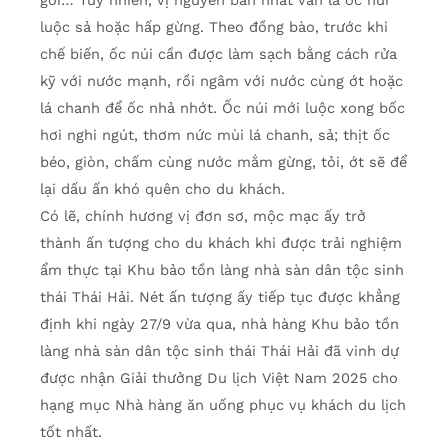
gỏi… Tuy nhiên, vị nguyên bản nhất vẫn là ốc núi
luộc sả hoặc hấp gừng. Theo đồng bào, trước khi
chế biến, ốc núi cần được làm sạch bằng cách rửa
kỹ với nước mạnh, rồi ngâm với nước cùng ớt hoặc
lá chanh để ốc nhả nhớt. Ốc núi mới luộc xong bốc
hơi nghi ngút, thơm nức mùi lá chanh, sả; thịt ốc
béo, giòn, chấm cùng nước mắm gừng, tỏi, ớt sẽ để
lại dấu ấn khó quên cho du khách.
Có lẽ, chính hương vị đơn sơ, mộc mạc ấy trở
thành ấn tượng cho du khách khi được trải nghiệm
ẩm thực tại Khu bảo tồn làng nhà sàn dân tộc sinh
thái Thái Hải. Nét ấn tượng ấy tiếp tục được khẳng
định khi ngày 27/9 vừa qua, nhà hàng Khu bảo tồn
làng nhà sàn dân tộc sinh thái Thái Hải đã vinh dự
được nhận Giải thưởng Du lịch Việt Nam 2025 cho
hạng mục Nhà hàng ăn uống phục vụ khách du lịch
tốt nhất.