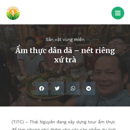
Sản vật vùng miền
Ẩm thực dân dã – nét riêng
xứ trà
(TITC) – Thái Nguyên đang xây dựng tour ẩm thực
để làm phong phú thêm cho các sản phẩm du lịch