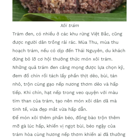
Xôi trám
Trám đen, có nhiều ở các khu rừng Việt Bắc, cũng
được người dân trồng rải rác. Mùa Thu, mùa thu
hoạch trám, nếu có dịp đến Thái Nguyên, du khách
đừng bỏ lỡ cơ hội thưởng thức món xôi trám.
Những quả trám đen căng mọng được lựa chọn kỹ,
đem đồ chín rồi tách lấy phần thịt dẻo, bùi, tán
nhỏ, trộn cùng gạo nếp nương thơm dẻo và hấp
tiếp. Khi chín, hạt nếp trong veo quyện với màu
tím than của trám, tạo nên món xôi dân dã mà
tinh tế, vừa đẹp mắt vừa hấp dẫn.
Để món xôi thêm phần béo, đồng bào trộn thêm
mỡ gà lúc hấp, khiến vị ngọt bùi, béo ngậy của
trám hòa cùng hương nếp thơm khiến ai đã thưởng