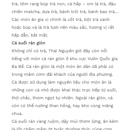
trà, tôm rang búp trà non, cá hấp – om lá trà, đậu
chiên matcha, dưa trà, bánh trôi trà, bánh bao trà…
Các món ăn gia vị chính là cốt trà, bột trà xanh
hoặc búp và lá trà tươi nên màu sắc, hương vị rất
hấp dẫn, bắt mắt.
Cá suối rán giòn
Không chỉ có trà, Thái Nguyên giờ đây còn nổi
tiếng với món cá rán giòn ở khu vực Vườn Quốc gia
Ba Bể. Cá rán giòn là một món ăn dân dã phải có
trong mâm cơm đãi khách của người địa phương.
Cá được sử dụng làm nguyên liệu cho món ăn là
những con cá nhỏ được khai thác trực tiếp từ suối,
thịt chắc, thơm ngọt tự nhiên. Ngoài rán giòn, cá
còn có thể nướng than hồng, hay kho cùng măng
chua.
Cá suối rán vàng ruộm, dậy mùi thơm lừng, ăn kèm
lá lốt chấm mắm ớt hoặc thưởng thức cùng cơm